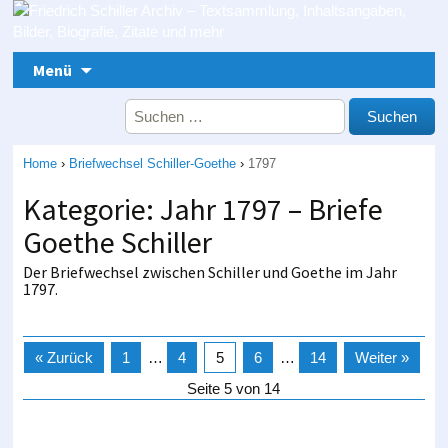
Zum Inhalt springen
Menü
Suche nach:
Home
›
Briefwechsel Schiller-Goethe
›
1797
Kategorie: Jahr 1797 – Briefe
Goethe Schiller
Der Briefwechsel zwischen Schiller und Goethe im Jahr
1797.
« Zurück
1
…
4
5
6
…
14
Weiter »
Seite 5 von 14