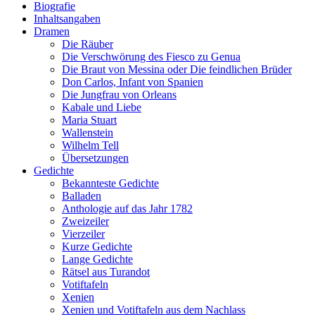
Biografie
Inhaltsangaben
Dramen
Die Räuber
Die Verschwörung des Fiesco zu Genua
Die Braut von Messina oder Die feindlichen Brüder
Don Carlos, Infant von Spanien
Die Jungfrau von Orleans
Kabale und Liebe
Maria Stuart
Wallenstein
Wilhelm Tell
Übersetzungen
Gedichte
Bekannteste Gedichte
Balladen
Anthologie auf das Jahr 1782
Zweizeiler
Vierzeiler
Kurze Gedichte
Lange Gedichte
Rätsel aus Turandot
Votiftafeln
Xenien
Xenien und Votiftafeln aus dem Nachlass