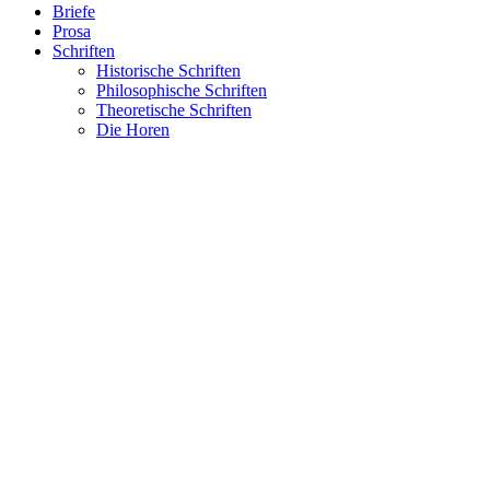
Briefe
Prosa
Schriften
Historische Schriften
Philosophische Schriften
Theoretische Schriften
Die Horen
Musenalmanach 1798
Zitate
Suche nach:
Home
›
Dramen
›
Übersetzungen
Übersetzungen