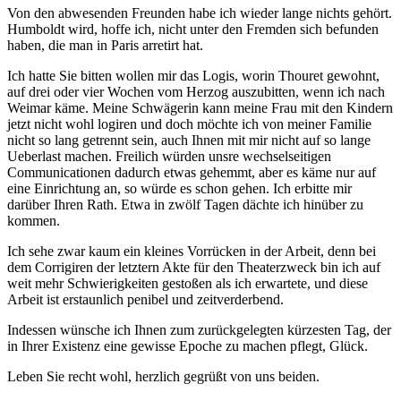
Von den abwesenden Freunden habe ich wieder lange nichts gehört.
Humboldt wird, hoffe ich, nicht unter den Fremden sich befunden
haben, die man in Paris arretirt hat.
Ich hatte Sie bitten wollen mir das Logis, worin Thouret gewohnt,
auf drei oder vier Wochen vom Herzog auszubitten, wenn ich nach
Weimar käme. Meine Schwägerin kann meine Frau mit den Kindern
jetzt nicht wohl logiren und doch möchte ich von meiner Familie
nicht so lang getrennt sein, auch Ihnen mit mir nicht auf so lange
Ueberlast machen. Freilich würden unsre wechselseitigen
Communicationen dadurch etwas gehemmt, aber es käme nur auf
eine Einrichtung an, so würde es schon gehen. Ich erbitte mir
darüber Ihren Rath. Etwa in zwölf Tagen dächte ich hinüber zu
kommen.
Ich sehe zwar kaum ein kleines Vorrücken in der Arbeit, denn bei
dem Corrigiren der letztern Akte für den Theaterzweck bin ich auf
weit mehr Schwierigkeiten gestoßen als ich erwartete, und diese
Arbeit ist erstaunlich penibel und zeitverderbend.
Indessen wünsche ich Ihnen zum zurückgelegten kürzesten Tag, der
in Ihrer Existenz eine gewisse Epoche zu machen pflegt, Glück.
Leben Sie recht wohl, herzlich gegrüßt von uns beiden.