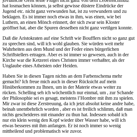
jovialische Geist seine Flügel nicht ganz von dem Lebensschmutz
hat losmachen können, ja selbst gewisse düstere Eindrücke der
Jugend etc. nicht ganz verwunden hat, ist zu verwundern und zu
beklagen. Es ist immer noch etwas in ihm, was einen, wie bei
Luthern, an einen Mönch erinnert, der sich zwar sein Kloster
geöffnet hat, aber die Spuren desselben nicht ganz vertilgen konnte.
Daß die Aristokraten auf eine Schrift wie Boufflers nicht so ganz gut
zu sprechen sind, will ich wohl glauben. Sie würden weit mehr
Wahrheiten aus dem Mund und der Feder eines bürgerlichen
Schriftstellers ertragen. Aber es ist immer so gewesen, auch in der
Kirche war die Ketzerei eines Christen immer verhaßter, als der
Unglaube eines Atheisten oder Heiden.
Haben Sie in diesen Tagen nichts an dem Farbenschema mehr
gemacht? Ich freue mich auch in dieser Rücksicht auf mein
Hinüberkommen zu Ihnen, um in der Materie etwas weiter zu
rücken. Schelling seh ich wöchentlich nur einmal, um , zur Schande
der Philosophie sei es gesagt, meistens l’Hombre mit ihm zu spielen.
Mir zwar ist diese Zerstreuung, da ich jetzt absolut keine andre habe,
beinah unentbehrlich worden , aber es ist freilich schlimm, daß man
nichts gescheideres mit einander zu thun hat. Indessen sobald ich
nur ein klein wenig den Kopf wieder über Wasser habe, will ich
etwas besseres mit ihm anfangen. Er ist noch immer so wenig
mittheilend und problematisch wie zuvor.