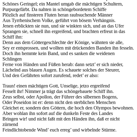
Schönes Geringel; ein Mantel umgab die mächtigen Schultern,
Purpurgefärbt. Da nahten in schöngebordetem Schiffe
Plözlich auf finsteren Fluten heran raubsuchende Männer
Aus Tyrrhenischem Volke, geführt von bösem Verhängnis.
Jenen erblickten sie nun, und sie winkten sich, und an das Ufer
Sprangen sie, schnell ihn ergreifend, und brachten erfreut in das
Schiff ihn:
Denn aus dem Göttergeschlechte der Könige, wähnten sie alle,
Sey er entsprossen, und wollten mit drückenden Banden ihn fesseln.
Doch ihn hemmte kein Band, und es sanken die weidenen
Schlingen
Ferne von Händen und Füßen herab: dann setzt’ er sich nieder,
Lächelnd aus blauen Augen. Es schauete solches der Steurer,
Und den Gefährten sofort zurufend, redet’ er also:
Traun! einen mächtigen Gott, Unselige, jetzo ergreifend
Fesselt ihr! Nimmer ja trägt das schöngebauete Schiff ihn.
Zeus selbst, oder Apollon, der Führer des silbernen Bogens,
Oder Poseidon ist er: denn nicht den sterblichen Menschen
Gleichet er, sondern den Göttern, die hoch den Olympos bewohnen.
Aber wohlan ihn sofort auf die dunkeln Feste des Landes
Bringen wir! und nicht faßt mit den Händen ihn, daß er nicht
zürnend
Feindlichtobende Wind’ euch erreg’ und wirbelnde Stürme.