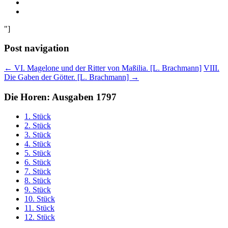
"]
Post navigation
←
VI. Magelone und der Ritter von Maßilia. [L. Brachmann]
VIII.
Die Gaben der Götter. [L. Brachmann]
→
Die Horen: Ausgaben 1797
1. Stück
2. Stück
3. Stück
4. Stück
5. Stück
6. Stück
7. Stück
8. Stück
9. Stück
10. Stück
11. Stück
12. Stück