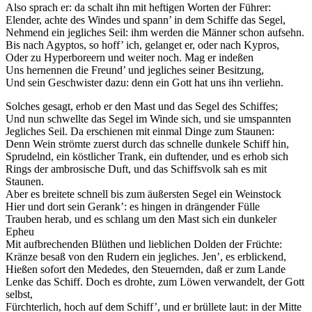
Also sprach er: da schalt ihn mit heftigen Worten der Führer:
Elender, achte des Windes und spann’ in dem Schiffe das Segel,
Nehmend ein jegliches Seil: ihm werden die Männer schon aufsehn.
Bis nach Agyptos, so hoff’ ich, gelanget er, oder nach Kypros,
Oder zu Hyperboreern und weiter noch. Mag er indeßen
Uns hernennen die Freund’ und jegliches seiner Besitzung,
Und sein Geschwister dazu: denn ein Gott hat uns ihn verliehn.
Solches gesagt, erhob er den Mast und das Segel des Schiffes;
Und nun schwellte das Segel im Winde sich, und sie umspannten
Jegliches Seil. Da erschienen mit einmal Dinge zum Staunen:
Denn Wein strömte zuerst durch das schnelle dunkele Schiff hin,
Sprudelnd, ein köstlicher Trank, ein duftender, und es erhob sich
Rings der ambrosische Duft, und das Schiffsvolk sah es mit
Staunen.
Aber es breitete schnell bis zum äußersten Segel ein Weinstock
Hier und dort sein Gerank’: es hingen in drängender Fülle
Trauben herab, und es schlang um den Mast sich ein dunkeler
Epheu
Mit aufbrechenden Blüthen und lieblichen Dolden der Früchte:
Kränze besaß von den Rudern ein jegliches. Jen’, es erblickend,
Hießen sofort den Mededes, den Steuernden, daß er zum Lande
Lenke das Schiff. Doch es drohte, zum Löwen verwandelt, der Gott
selbst,
Fürchterlich, hoch auf dem Schiff’, und er brüllete laut: in der Mitte