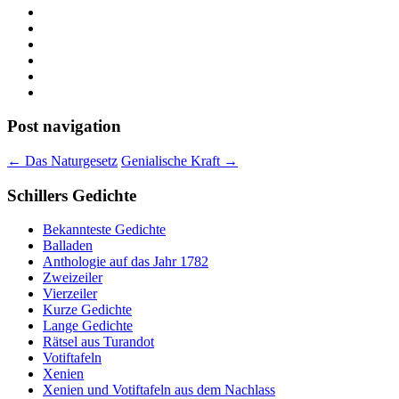
Post navigation
←
Das Naturgesetz
Genialische Kraft
→
Schillers Gedichte
Bekannteste Gedichte
Balladen
Anthologie auf das Jahr 1782
Zweizeiler
Vierzeiler
Kurze Gedichte
Lange Gedichte
Rätsel aus Turandot
Votiftafeln
Xenien
Xenien und Votiftafeln aus dem Nachlass