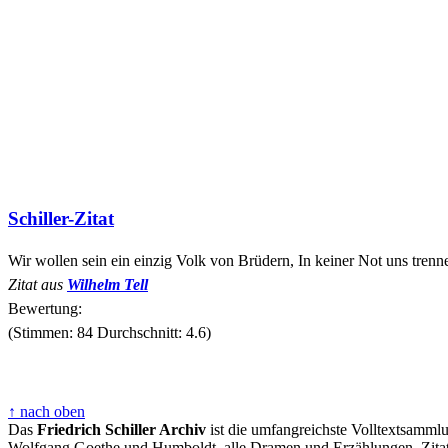
Schiller-Zitat
Wir wollen sein ein einzig Volk von Brüdern, In keiner Not uns trenn
Zitat aus
Wilhelm Tell
Bewertung:
(Stimmen: 84 Durchschnitt: 4.6)
↑ nach oben
Das
Friedrich Schiller Archiv
ist die umfangreichste Volltextsammlu
Wolfgang Goethe und Humboldt, alle Dramen und Erzählungen, Zitate