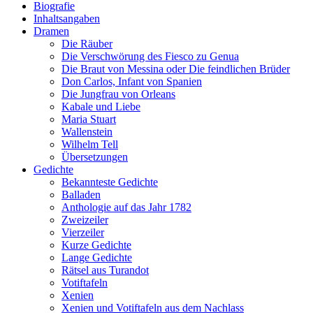
Biografie
Inhaltsangaben
Dramen
Die Räuber
Die Verschwörung des Fiesco zu Genua
Die Braut von Messina oder Die feindlichen Brüder
Don Carlos, Infant von Spanien
Die Jungfrau von Orleans
Kabale und Liebe
Maria Stuart
Wallenstein
Wilhelm Tell
Übersetzungen
Gedichte
Bekannteste Gedichte
Balladen
Anthologie auf das Jahr 1782
Zweizeiler
Vierzeiler
Kurze Gedichte
Lange Gedichte
Rätsel aus Turandot
Votiftafeln
Xenien
Xenien und Votiftafeln aus dem Nachlass