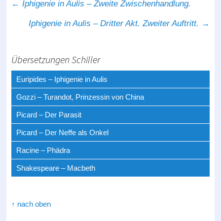
←
Iphigenie in Aulis – Zweite Zwischenhandlung.
Post navigation
Iphigenie in Aulis – Dritter Akt. Zweiter Auftritt.
→
Übersetzungen Schiller
Euripides – Iphigenie in Aulis
Gozzi – Turandot, Prinzessin von China
Picard – Der Parasit
Picard – Der Neffe als Onkel
Racine – Phädra
Shakespeare – Macbeth
↑ nach oben