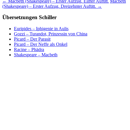
←
Macbeth (Shakespeare) – Erster Aufzug. Eilfter Auftitt.
Macbeth
(Shakespeare) – Erster Aufzug. Dreizehnter Auftitt.
→
Übersetzungen Schiller
Euripides – Iphigenie in Aulis
Gozzi – Turandot, Prinzessin von China
Picard – Der Parasit
Picard – Der Neffe als Onkel
Racine – Phädra
Shakespeare – Macbeth