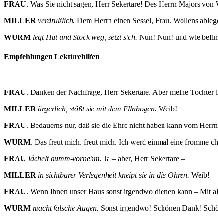
FRAU
. Was Sie nicht sagen, Herr Sekertare! Des Herrn Majors von
MILLER
verdrüßlich.
Dem Herrn einen Sessel, Frau. Wollens able
WURM
legt Hut und Stock weg, setzt sich.
Nun! Nun! und wie befinde
Empfehlungen Lektürehilfen
FRAU
. Danken der Nachfrage, Herr Sekertare. Aber meine Tochter i
MILLER
ärgerlich, stößt sie mit dem Ellnbogen.
Weib!
FRAU
. Bedauerns nur, daß sie die Ehre nicht haben kann vom Herrn 
WURM
. Das freut mich, freut mich. Ich werd einmal eine fromme chr
FRAU
lächelt dumm-vornehm.
Ja – aber, Herr Sekertare –
MILLER
in sichtbarer Verlegenheit kneipt sie in die Ohren.
Weib!
FRAU
. Wenn Ihnen unser Haus sonst irgendwo dienen kann – Mit a
WURM
macht falsche Augen.
Sonst irgendwo! Schönen Dank! Sch