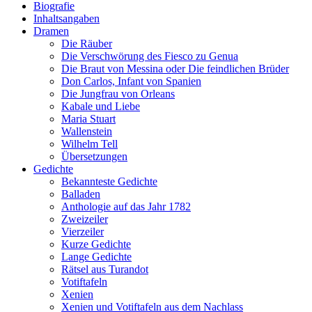
Biografie
Inhaltsangaben
Dramen
Die Räuber
Die Verschwörung des Fiesco zu Genua
Die Braut von Messina oder Die feindlichen Brüder
Don Carlos, Infant von Spanien
Die Jungfrau von Orleans
Kabale und Liebe
Maria Stuart
Wallenstein
Wilhelm Tell
Übersetzungen
Gedichte
Bekannteste Gedichte
Balladen
Anthologie auf das Jahr 1782
Zweizeiler
Vierzeiler
Kurze Gedichte
Lange Gedichte
Rätsel aus Turandot
Votiftafeln
Xenien
Xenien und Votiftafeln aus dem Nachlass