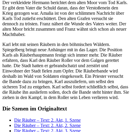
Der verkleidete Hermann berichtet dem alten Moor vom Tod Karls.
Er gibt dem Vater die Schuld daran, dass der Verstoßenein den
Krieg gezogen war. Amalia ist von der schlimmen Nachricht über
Karls Tod zutiefst erschüttert. Den alten Grafen versucht sie
dennoch zu trösten. Franz nähert die Wunde des Vaters weiter. Der
alten Moor bricht zusammen und Franz wähnt sich schon als neuer
Machthaber.
Karl lebt mit seinen Räubern in den böhmischen Wäldern.
Spiegelberg bringt neue Anhänger mit in das Lager. Die Position
Karls als Räuberhauptmann festigt sich immer mehr. Die Räuber
erfahren, dass Karl den Räuber Roller vor dem Galgen gerettet
hatte. Die Stadt hatten er gebrandschatzt und zerstört und
Einwohner der Stadt fielen zum Opfer. Die Räuberbande wird
deshalb im Wald von Soldaten eingekesselt. Ein Priester versucht
die Bande dazu zu bringen, Karl auszuliefern, um selbst den
sicheren Tod zu entgehen. Karl selbst fordert schließlich selbst, dass
die Räube ihn ausliefern sollen, doch die Bande steht hinter ihm. Sie
ziehen in den Kampf, in dem Roller sein Leben verlieren wird.
Die Szenen im Originaltext
Die Räuber – Text: 2. Akt, 1. Szene
Die Räuber – Text: 2. Akt, 2. Szene
Die Räuber – Text: 2. Akt, 3. Szene