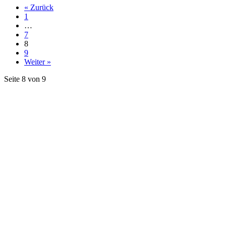
« Zurück
1
…
7
8
9
Weiter »
Seite 8 von 9