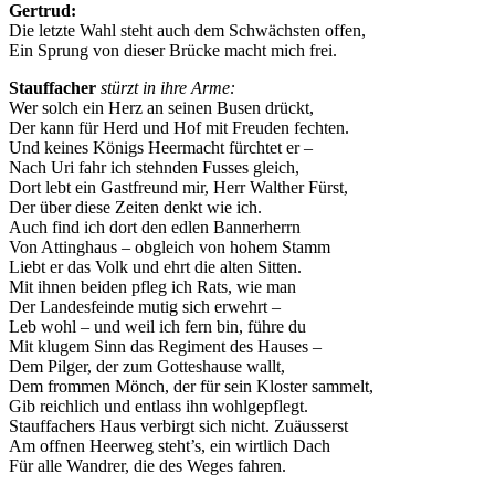
Gertrud:
Die letzte Wahl steht auch dem Schwächsten offen,
Ein Sprung von dieser Brücke macht mich frei.
Stauffacher
stürzt in ihre Arme:
Wer solch ein Herz an seinen Busen drückt,
Der kann für Herd und Hof mit Freuden fechten.
Und keines Königs Heermacht fürchtet er –
Nach Uri fahr ich stehnden Fusses gleich,
Dort lebt ein Gastfreund mir, Herr Walther Fürst,
Der über diese Zeiten denkt wie ich.
Auch find ich dort den edlen Bannerherrn
Von Attinghaus – obgleich von hohem Stamm
Liebt er das Volk und ehrt die alten Sitten.
Mit ihnen beiden pfleg ich Rats, wie man
Der Landesfeinde mutig sich erwehrt –
Leb wohl – und weil ich fern bin, führe du
Mit klugem Sinn das Regiment des Hauses –
Dem Pilger, der zum Gotteshause wallt,
Dem frommen Mönch, der für sein Kloster sammelt,
Gib reichlich und entlass ihn wohlgepflegt.
Stauffachers Haus verbirgt sich nicht. Zuäusserst
Am offnen Heerweg steht’s, ein wirtlich Dach
Für alle Wandrer, die des Weges fahren.