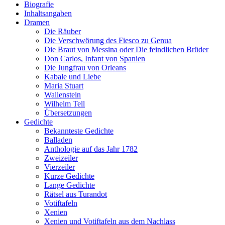
Biografie
Inhaltsangaben
Dramen
Die Räuber
Die Verschwörung des Fiesco zu Genua
Die Braut von Messina oder Die feindlichen Brüder
Don Carlos, Infant von Spanien
Die Jungfrau von Orleans
Kabale und Liebe
Maria Stuart
Wallenstein
Wilhelm Tell
Übersetzungen
Gedichte
Bekannteste Gedichte
Balladen
Anthologie auf das Jahr 1782
Zweizeiler
Vierzeiler
Kurze Gedichte
Lange Gedichte
Rätsel aus Turandot
Votiftafeln
Xenien
Xenien und Votiftafeln aus dem Nachlass