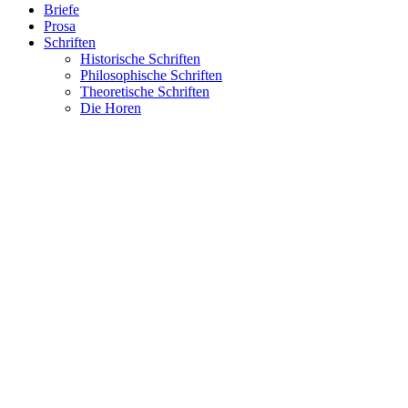
Briefe
Prosa
Schriften
Historische Schriften
Philosophische Schriften
Theoretische Schriften
Die Horen
Musenalmanach 1798
Zitate
Suche nach:
Home
›
Briefe
›
An Friedrich Cotta
›
Schiller an Friedrich Cotta, 13. 
Schiller an Friedrich Cotta, 13. April 1799