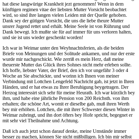
hat diese langwürige Krankheit jezt genommen! Wenn in dem
künftigen regimen vitae der liebsten Mutter Vorsicht beobachtet
wird, so sind ihre langen vielen Leiden mit der Quelle gehoben.
Dank sey der gütigen Vorsicht, die uns die liebe theure Mutter
unsrer Jugend rettet und erhält. Meine Seele ist von Rührung und
Dank bewegt. Ich mußte sie für auf immer für uns verloren halten,
und sie ist uns wieder geschenkt worden!
Ich war in Weimar unter den Weyhnachtsferien, als die beiden
Briefe von Meinungen und der Solitude ankamen, und nur der erste
wurde mir nachgeschickt. Wie zerriß es mein Herz, daß meine
theuerste Mutter das Glück ihres Sohnes nicht mehr erleben sollte.
Ich hoffe, liebster Vater, der Brief, den ich vor ungefähr 3 oder 4
Woche an Sie abschickte, und worinn ich Ihnen von meiner
Verbindung mit Lottchen Lengefeld Nachricht gab, ist jetzt in Ihren
Händen, und er hat etwas zu Ihrer Beruhigung beygetragen. Der
Herzog interessirt sich sehr für meine Heurath. Ich war kürzlich bey
ihm, und habe eine jährliche Pension von 200 Reichsth. von ihm
erhalten; die schöne Art, womit er dieselbe gab, muß ihren Werth
bey mir erhöhen. Lottchen, die mit ihrer Schwester diesen Winter in
Weimar zubringt, und ihn dort öfters bey Hofe spricht, begegnet er
mit sehr viel Theilnahme und Achtung.
Daß ich auch jetzt schon darauf denke, meine Umstände immer
besser zu machen, können Sie nicht mißbilligen. Ich bin mir selbst