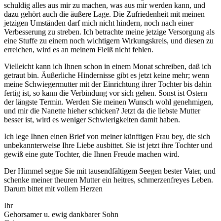
schuldig alles aus mir zu machen, was aus mir werden kann, und
dazu gehört auch die äußere Lage. Die Zufriedenheit mit meinen
jetzigen Umständen darf mich nicht hindern, noch nach einer
Verbesserung zu streben. Ich betrachte meine jetzige Versorgung als
eine Stuffe zu einem noch wichtigern Wirkungskreis, und diesen zu
erreichen, wird es an meinem Fleiß nicht fehlen.
Vielleicht kann ich Ihnen schon in einem Monat schreiben, daß ich
getraut bin. Äußerliche Hindernisse gibt es jetzt keine mehr; wenn
meine Schwiegermutter mit der Einrichtung ihrer Tochter bis dahin
fertig ist, so kann die Verbindung vor sich gehen. Sonst ist Ostern
der längste Termin. Werden Sie meinen Wunsch wohl genehmigen,
und mir die Nanette hieher schicken? Jetzt da die liebste Mutter
besser ist, wird es weniger Schwierigkeiten damit haben.
Ich lege Ihnen einen Brief von meiner künftigen Frau bey, die sich
unbekannterweise Ihre Liebe ausbittet. Sie ist jetzt ihre Tochter und
gewiß eine gute Tochter, die Ihnen Freude machen wird.
Der Himmel segne Sie mit tausendfältigem Seegen bester Vater, und
schenke meiner theuren Mutter ein heitres, schmerzenfreyes Leben.
Darum bittet mit vollem Herzen
Ihr
Gehorsamer u. ewig dankbarer Sohn