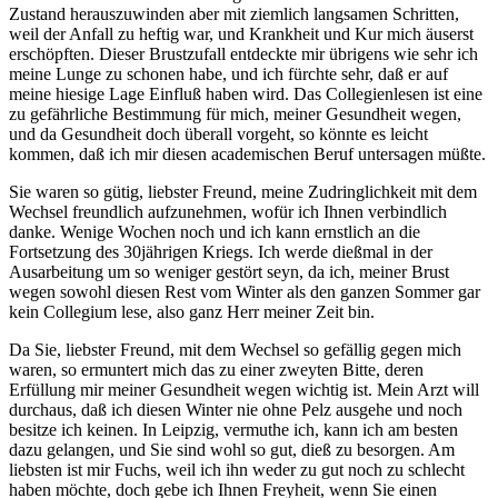
Zustand herauszuwinden aber mit ziemlich langsamen Schritten,
weil der Anfall zu heftig war, und Krankheit und Kur mich äuserst
erschöpften. Dieser Brustzufall entdeckte mir übrigens wie sehr ich
meine Lunge zu schonen habe, und ich fürchte sehr, daß er auf
meine hiesige Lage Einfluß haben wird. Das Collegienlesen ist eine
zu gefährliche Bestimmung für mich, meiner Gesundheit wegen,
und da Gesundheit doch überall vorgeht, so könnte es leicht
kommen, daß ich mir diesen academischen Beruf untersagen müßte.
Sie waren so gütig, liebster Freund, meine Zudringlichkeit mit dem
Wechsel freundlich aufzunehmen, wofür ich Ihnen verbindlich
danke. Wenige Wochen noch und ich kann ernstlich an die
Fortsetzung des 30jährigen Kriegs. Ich werde dießmal in der
Ausarbeitung um so weniger gestört seyn, da ich, meiner Brust
wegen sowohl diesen Rest vom Winter als den ganzen Sommer gar
kein Collegium lese, also ganz Herr meiner Zeit bin.
Da Sie, liebster Freund, mit dem Wechsel so gefällig gegen mich
waren, so ermuntert mich das zu einer zweyten Bitte, deren
Erfüllung mir meiner Gesundheit wegen wichtig ist. Mein Arzt will
durchaus, daß ich diesen Winter nie ohne Pelz ausgehe und noch
besitze ich keinen. In Leipzig, vermuthe ich, kann ich am besten
dazu gelangen, und Sie sind wohl so gut, dieß zu besorgen. Am
liebsten ist mir Fuchs, weil ich ihn weder zu gut noch zu schlecht
haben möchte, doch gebe ich Ihnen Freyheit, wenn Sie einen